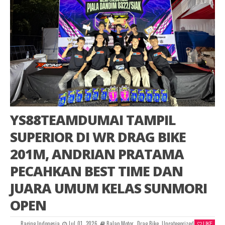
YS88TEAMDUMAI TAMPIL
SUPERIOR DI WR DRAG BIKE
201M, ANDRIAN PRATAMA
PECAHKAN BEST TIME DAN
JUARA UMUM KELAS SUNMORI
OPEN
Racing Indonesia
Jul 01, 2026
Balap Motor
,
Drag Bike
,
Uncategorized
LIKE
0