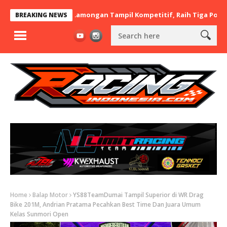
 x BaraBere Asal Lamongan Tampil Kompetitif, Raih Tiga Podium di
BREAKING NEWS
Home
Balap Motor
YS88TeamDumai Tampil Superior di WR Drag
Bike 201M, Andrian Pratama Pecahkan Best Time Dan Juara Umum
Kelas Sunmori Open