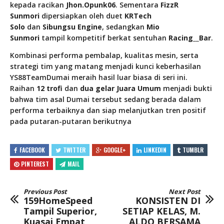
kepada racikan
Jhon.Opunk06
. Sementara
FizzR
Sunmori
dipersiapkan oleh duet
KRTech
Solo
dan
Sibungsu Engine
, sedangkan
Mio
Sunmori
tampil kompetitif berkat sentuhan
Racing__Bar
.
Kombinasi performa pembalap, kualitas mesin, serta
strategi tim yang matang menjadi kunci keberhasilan
YS88TeamDumai meraih hasil luar biasa di seri ini.
Raihan
12 trofi
dan
dua gelar Juara Umum
menjadi bukti
bahwa tim asal Dumai tersebut sedang berada dalam
performa terbaiknya dan siap melanjutkan tren positif
pada putaran-putaran berikutnya
FACEBOOK
TWITTER
GOOGLE+
LINKEDIN
TUMBLR
PINTEREST
MAIL
Previous Post
Next Post
159HomeSpeed
KONSISTEN DI
Tampil Superior,
SETIAP KELAS, M.
Kuasai Empat
ALDO BERSAMA