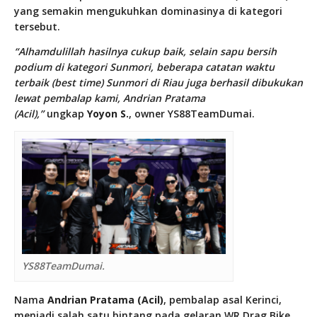
yang semakin mengukuhkan dominasinya di kategori
tersebut.
“Alhamdulillah hasilnya cukup baik, selain sapu bersih
podium di kategori Sunmori, beberapa catatan waktu
terbaik (best time) Sunmori di Riau juga berhasil dibukukan
lewat pembalap kami, Andrian Pratama
(Acil),”
ungkap
Yoyon S.
, owner YS88TeamDumai.
YS88TeamDumai.
Nama
Andrian Pratama (Acil)
, pembalap asal Kerinci,
menjadi salah satu bintang pada gelaran WR Drag Bike