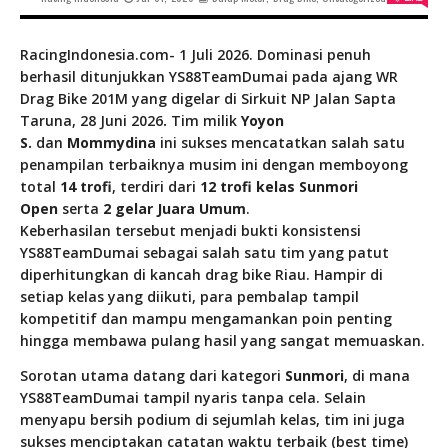
RacingIndonesia.com- 1 Juli 2026. Dominasi penuh
berhasil ditunjukkan YS88TeamDumai pada ajang WR
Drag Bike 201M yang digelar di Sirkuit NP Jalan Sapta
Taruna, 28 Juni 2026
.
Tim milik
Yoyon
S.
dan
Mommydina
ini sukses mencatatkan salah satu
penampilan terbaiknya musim ini dengan memboyong
total
14 trofi
, terdiri dari
12 trofi kelas Sunmori
Open
serta
2 gelar Juara Umum
.
Keberhasilan tersebut menjadi bukti konsistensi
YS88TeamDumai sebagai salah satu tim yang patut
diperhitungkan di kancah drag bike Riau. Hampir di
setiap kelas yang diikuti, para pembalap tampil
kompetitif dan mampu mengamankan poin penting
hingga membawa pulang hasil yang sangat memuaskan.
Sorotan utama datang dari kategori
Sunmori
, di mana
YS88TeamDumai tampil nyaris tanpa cela. Selain
menyapu bersih podium di sejumlah kelas, tim ini juga
sukses menciptakan catatan waktu terbaik (best time)