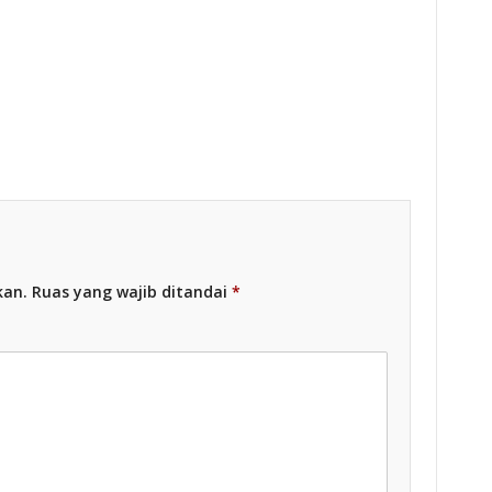
esia
Racing Indonesia
kan.
Ruas yang wajib ditandai
*