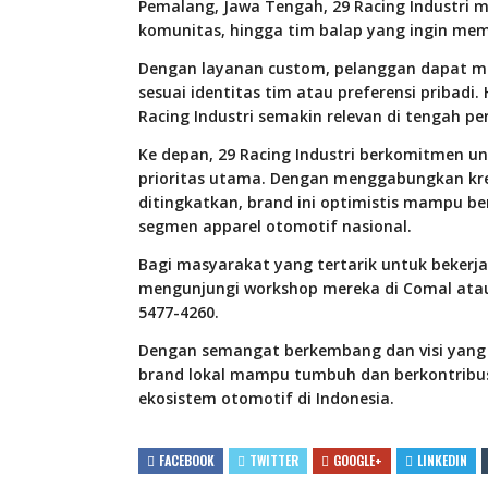
Pemalang, Jawa Tengah, 29 Racing Industri 
komunitas, hingga tim balap yang ingin me
Dengan layanan custom, pelanggan dapat me
sesuai identitas tim atau preferensi pribadi
Racing Industri semakin relevan di tengah pe
Ke depan, 29 Racing Industri berkomitmen un
prioritas utama. Dengan menggabungkan krea
ditingkatkan, brand ini optimistis mampu be
segmen apparel otomotif nasional.
Bagi masyarakat yang tertarik untuk beker
mengunjungi workshop mereka di Comal ata
5477-4260.
Dengan semangat berkembang dan visi yang j
brand lokal mampu tumbuh dan berkontribusi
ekosistem otomotif di Indonesia.
FACEBOOK
TWITTER
GOOGLE+
LINKEDIN