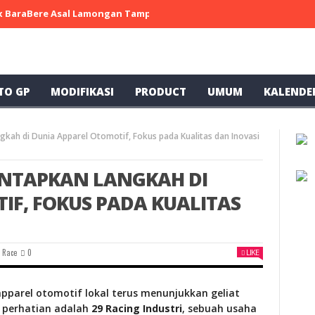
 x BaraBere Asal Lamongan Tampil Kompetitif, Raih Tiga Podium di
TO GP
MODIFIKASI
PRODUCT
UMUM
KALENDE
gkah di Dunia Apparel Otomotif, Fokus pada Kualitas dan Inovasi
ANTAPKAN LANGKAH DI
IF, FOKUS PADA KUALITAS
 Race
0
LIKE
 apparel otomotif lokal terus menunjukkan geliat
i perhatian adalah
29 Racing Industri
, sebuah usaha