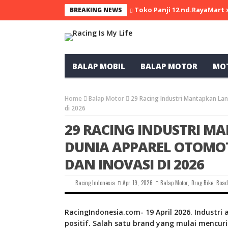
Toko Panji 12 nd.RayaMart
BREAKING NEWS
BALAP MOBIL
BALAP MOTOR
MO
Home
Balap Motor
29 Racing Industri Mantapkan Lan
di 2026
29 RACING INDUSTRI M
DUNIA APPAREL OTOMOT
DAN INOVASI DI 2026
Racing Indonesia
Apr 19, 2026
Balap Motor
,
Drag Bike
,
Road
RacingIndonesia.com- 19 April 2026. Industri
positif. Salah satu brand yang mulai mencur