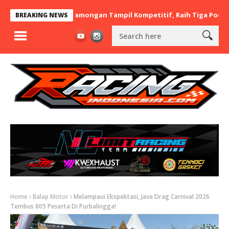
x BaraBere Asal Lamongan Tampil Kompetitif, Raih Tiga Podium di
BREAKING NEWS
Home
Balap Motor
Melampaui Ekspektasi, Java Drag Carnival 2026
Tembus 805 Peserta Di Purbalingga!