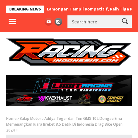
rt x BaraBere Asal Lamongan Tampil Kompetitif, Raih Tiga Podium
BREAKING NEWS
Home
Balap Motor
Aditya Tegar dan Tim GMS 102 Dongae Ema
Memenangkan Juara Breket 8.5 Detik Di Indonesia Drag Bike Open
2024 !!