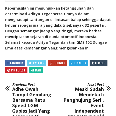
Keberhasilan ini menunjukkan ketangguhan dan
determinasi Aditya Tegar serta timnya dalam
menghadapi tantangan di lintasan balap sehingga dapat
keluar sebagai juara yang diikuti sebanyak 32 peserta .
Dengan semangat juang yang tinggi, mereka berhasil
menciptakan sejarah di dunia otomotif Indonesia.
Selamat kepada Aditya Tegar dan tim GMS 102 Dongae
Ema atas kemenangan yang mengesankan ini!
FACEBOOK
TWITTER
GOOGLE+
LINKEDIN
TUMBLR
PINTEREST
MAIL
Previous Post
Next Post
Adhe Oweh
Meski Sudah
Tampil Gemilang
Mendekati
Bersama Ratu
Penghujung Seri ,
Speed LGM
Event
Gupiss Jadi Yang
Independent