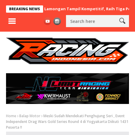
 x BaraBere Asal Lamongan Tampil Kompetitif, Raih Tiga Podium d
BREAKING NEWS
Home
Balap Motor
Meski Sudah Mendekati Penghujung Seri , Event
Independent Drag Wars Gold Series Round 4 di Yogyakarta Diikuti 1431
Peserta !!