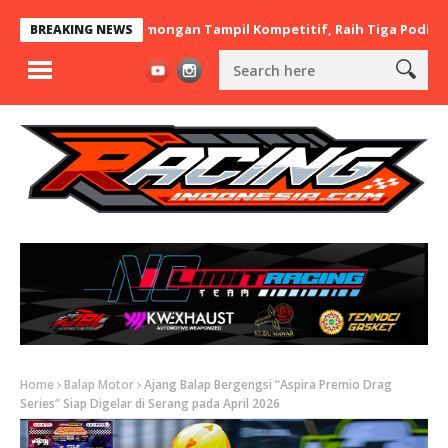
BaraBere Asal Lamongan Tampil Kompetitif, Raih Tiga Podium di I
BREAKING NEWS
Home
Balap Motor
Ajang Balap Bergengsi “Aspira Premio Drag
Series” Siap Digelar di Serang pada April 2026