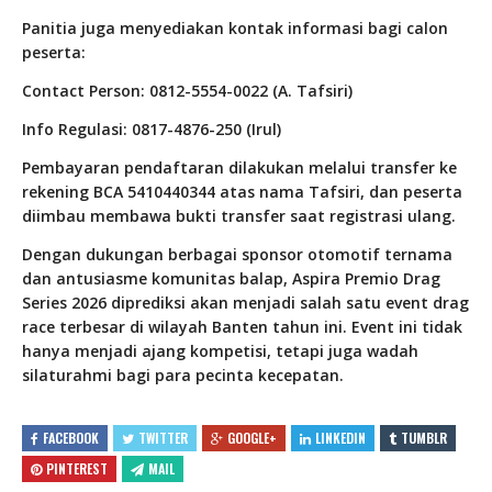
Panitia juga menyediakan kontak informasi bagi calon
peserta:
Contact Person: 0812-5554-0022 (A. Tafsiri)
Info Regulasi: 0817-4876-250 (Irul)
Pembayaran pendaftaran dilakukan melalui transfer ke
rekening BCA 5410440344 atas nama Tafsiri, dan peserta
diimbau membawa bukti transfer saat registrasi ulang.
Dengan dukungan berbagai sponsor otomotif ternama
dan antusiasme komunitas balap, Aspira Premio Drag
Series 2026 diprediksi akan menjadi salah satu event drag
race terbesar di wilayah Banten tahun ini. Event ini tidak
hanya menjadi ajang kompetisi, tetapi juga wadah
silaturahmi bagi para pecinta kecepatan.
FACEBOOK
TWITTER
GOOGLE+
LINKEDIN
TUMBLR
PINTEREST
MAIL