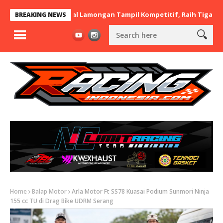
art x BaraBere Asal Lamongan Tampil Kompetitif, Raih Tiga Podiu
BREAKING NEWS
Home
Balap Motor
Arla Motor Ft SS78 Kuasai Podium Sunmori Ninja
155 cc TU di Drag Bike UDRM Serang