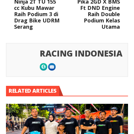
Ninja 2T TU 155
Pika 2GD X BMS
cc Kubu Mawar
Ft DND Engine
Raih Podium 3 di
Raih Double
Drag Bike UDRM
Podium Kelas
Serang
Utama
RACING INDONESIA
RELATED ARTICLES