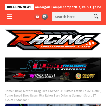
x BaraBere Asal Lamongan Tampil Kompetitif, Raih Tiga Podium di 
BREAKING NEWS
Home
Balap Motor
Drag Bike IDW Seri 3 : Sukses Cetak 07.269 Detik ,
Tomo Speed Shop Resmi Ukir Rekor Baru Di kelas Sunmori Sport 2T
155 cc R.Standar !!