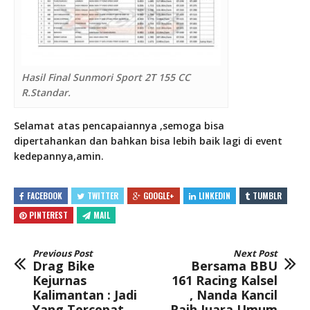
Hasil Final Sunmori Sport 2T 155 CC
R.Standar.
Selamat atas pencapaiannya ,semoga bisa
dipertahankan dan bahkan bisa lebih baik lagi di event
kedepannya,amin.
FACEBOOK
TWITTER
GOOGLE+
LINKEDIN
TUMBLR
PINTEREST
MAIL
Previous Post
Next Post
Drag Bike
Bersama BBU
Kejurnas
161 Racing Kalsel
Kalimantan : Jadi
, Nanda Kancil
Yang Tercepat ,
Raih Juara Umum