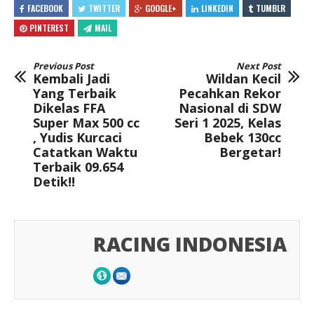
FACEBOOK
TWITTER
GOOGLE+
LINKEDIN
TUMBLR
PINTEREST
MAIL
Previous Post
Next Post
Kembali Jadi
Wildan Kecil
Yang Terbaik
Pecahkan Rekor
Dikelas FFA
Nasional di SDW
Super Max 500 cc
Seri 1 2025, Kelas
, Yudis Kurcaci
Bebek 130cc
Catatkan Waktu
Bergetar!
Terbaik 09.654
Detik!!
RACING INDONESIA