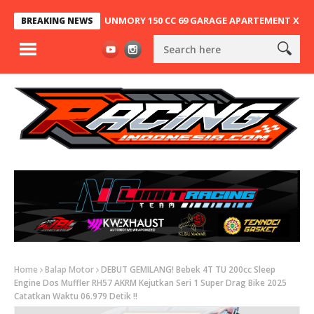
NG, NINJA 2T SUNMORY 150 CC 69 GARAGE APARTEMENT X SA63 KEMB
BREAKING NEWS
Home
Balap Motor
DEBUT GEMILANG! Bebek 4T TU 200cc Sleep
Engine Dos Muffler RH57 AKRM Kejutkan Seri 1 Super Drag Bike 2025
Catatkan Waktu 06.979 Detik !!