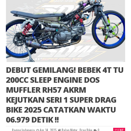
DEBUT GEMILANG! BEBEK 4T TU
200CC SLEEP ENGINE DOS
MUFFLER RH57 AKRM
KEJUTKAN SERI 1 SUPER DRAG
BIKE 2025 CATATKAN WAKTU
06.979 DETIK !!
Racing Indonesia
Apr 14, 2025
Balap Motor
,
Drag Bike
0
LIKE