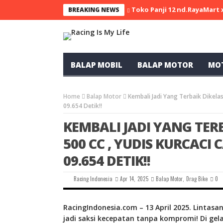
Toko Panji 12 nd.RayaMart
BREAKING NEWS
BALAP MOBIL
BALAP MOTOR
MO
Home
Balap Motor
Kembali Jadi Yang Terbaik Dikela
09.654 Detik!!
KEMBALI JADI YANG TER
500 CC , YUDIS KURCAC
09.654 DETIK!!
Racing Indonesia
Apr 14, 2025
Balap Motor
,
Drag Bike
0
RacingIndonesia.com – 13 April 2025. Lintasa
jadi saksi kecepatan tanpa kompromi! Di ge