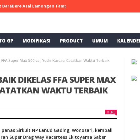
 x BaraBere Asal Lamongan Tampil Kompetitif, Raih Tiga Podium di
TO GP
MODIFIKASI
PRODUCT
UMUM
KALENDE
s FFA Super Max 500 cc , Yudis Kurcaci Catatkan Waktu Terbaik
BAIK DIKELAS FFA SUPER MAX
I CATATKAN WAKTU TERBAIK
LIKE
n panas Sirkuit NP Lanud Gading, Wonosari, kembali
laran Super Drag Way Racertees Ekitoyama Saber