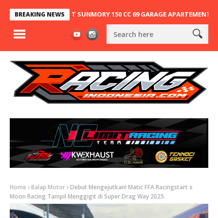
NDUNG, NINJA 2T SUNMORY 150 CC 69 GARAGE APARTEMENT X SA63 K
BREAKING NEWS
Home
Balap Motor
Debut Mengejutkan! Matic FFA Racingstart x
Moon Racing Tampil Menggigit di Super Drag Way 2025.