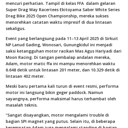
mencuri perhatian. Tampil di kelas FFA dalam gelaran
Super Drag Way Racertees Ekitoyama Saber White Series
Drag Bike 2025 Open Championship, mereka sukses
menorehkan catatan waktu impresif di dua lintasan
sekaligus.
Event yang berlangsung pada 11–13 April 2025 di Sirkuit
NP Lanud Gading, Wonosari, Gunungkidul ini menjadi
saksi ketangguhan motor racikan Mas Agus Hariyadi dari
Moon Racing. Di tangan pembalap andalan mereka,
Adam, motor matic ffa ini mampu menorehkan waktu
6.648 detik untuk lintasan 201 meter, dan 10.329 detik di
lintasan 402 meter.
Meski baru pertama kali turun di event resmi, performa
motor ini langsung bikin geger paddock. Namun
sayangnya, performa maksimal harus terhambat oleh
masalah teknis.
“Sangat disayangkan, motor mengalami trouble di
bagian SPI magnet yang putus. Selain itu, di beberapa
kesempatan Adam juga mengalami standing di bagian