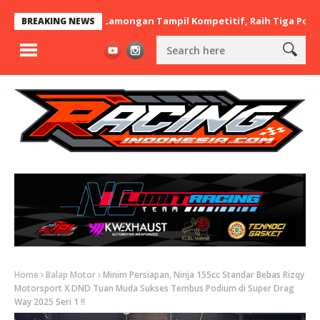
 x BaraBere Asal Lamongan Tampil Kompetitif, Raih Tiga Podium di
BREAKING NEWS
Home
Balap Motor
Minim Persiapan, Ninja 155cc Standar Bebas Rizqy
Motorsport X DND Tuan Muda Sukses Tembus Podium di Super Drag
Way 2025 Seri 1 !!