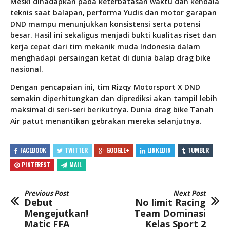
Meski dihadapkan pada keterbatasan waktu dan kendala
teknis saat balapan, performa Yudis dan motor garapan
DND mampu menunjukkan konsistensi serta potensi
besar. Hasil ini sekaligus menjadi bukti kualitas riset dan
kerja cepat dari tim mekanik muda Indonesia dalam
menghadapi persaingan ketat di dunia balap drag bike
nasional.
Dengan pencapaian ini, tim Rizqy Motorsport X DND
semakin diperhitungkan dan diprediksi akan tampil lebih
maksimal di seri-seri berikutnya. Dunia drag bike Tanah
Air patut menantikan gebrakan mereka selanjutnya.
FACEBOOK
TWITTER
GOOGLE+
LINKEDIN
TUMBLR
PINTEREST
MAIL
Previous Post
Next Post
Debut
No limit Racing
Mengejutkan!
Team Dominasi
Matic FFA
Kelas Sport 2