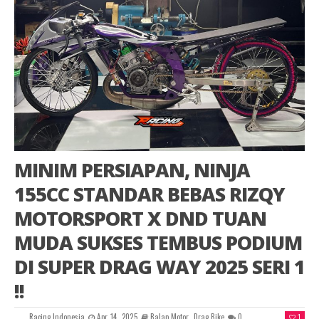
MINIM PERSIAPAN, NINJA
155CC STANDAR BEBAS RIZQY
MOTORSPORT X DND TUAN
MUDA SUKSES TEMBUS PODIUM
DI SUPER DRAG WAY 2025 SERI 1
!!
Racing Indonesia
Apr 14, 2025
Balap Motor
,
Drag Bike
0
1