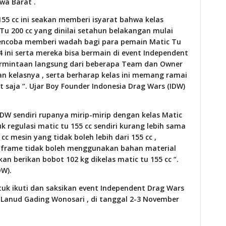
wa Barat .
55 cc ini seakan memberi isyarat bahwa kelas
 Tu 200 cc yang dinilai setahun belakangan mulai
mencoba memberi wadah bagi para pemain Matic Tu
4 ini serta mereka bisa bermain di event Independent
permintaan langsung dari beberapa Team dan Owner
an kelasnya , serta berharap kelas ini memang ramai
t saja “. Ujar Boy Founder Indonesia Drag Wars (IDW)
 IDW sendiri rupanya mirip-mirip dengan kelas Matic
 regulasi matic tu 155 cc sendiri kurang lebih sama
cc mesin yang tidak boleh lebih dari 155 cc ,
 frame tidak boleh menggunakan bahan material
an berikan bobot 102 kg dikelas matic tu 155 cc “.
DW).
ntuk ikuti dan saksikan event Independent Drag Wars
 Lanud Gading Wonosari , di tanggal 2-3 November