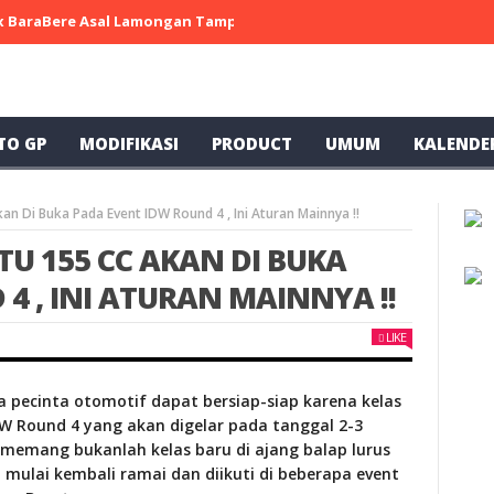
 x BaraBere Asal Lamongan Tampil Kompetitif, Raih Tiga Podium di
TO GP
MODIFIKASI
PRODUCT
UMUM
KALENDE
kan Di Buka Pada Event IDW Round 4 , Ini Aturan Mainnya !!
TU 155 CC AKAN DI BUKA
4 , INI ATURAN MAINNYA !!
LIKE
 pecinta otomotif dapat bersiap-siap karena kelas
IDW Round 4 yang akan digelar pada tanggal 2-3
i memang bukanlah kelas baru di ajang balap lurus
i mulai kembali ramai dan diikuti di beberapa event