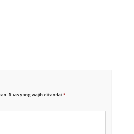
esia
Racing Indonesia
kan.
Ruas yang wajib ditandai
*