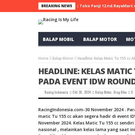
Toko Panji 12 nd.RayaMart
BREAKING NEWS
BALAP MOBIL
BALAP MOTOR
MO
Home
Balap Motor
Headline: Kelas Matic Tu 155 cc A
HEADLINE: KELAS MATIC 
PADA EVENT IDW ROUND 
Racing Indonesia
Okt 30, 2024
Balap Motor
,
Drag Bike
0
RacingIndonesia.com-30 November 2024 . Para
matic Tu 155 cc akan segera hadir di event 
November 2024. Kelas Matic Tu 155 cc sendir
nasional , melainkan kelas lama yang saat in