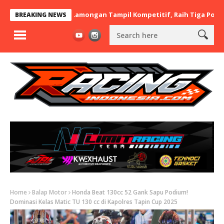
 x BaraBere Asal Lamongan Tampil Kompetitif, Raih Tiga Podium di
BREAKING NEWS
Home
Balap Motor
Honda Beat 130cc 52 Gank Sapu Podium!
Dominasi Kelas Matic TU 130 cc di Kapolres Tapin Cup 2025