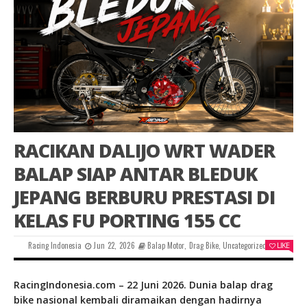
RACIKAN DALIJO WRT WADER
BALAP SIAP ANTAR BLEDUK
JEPANG BERBURU PRESTASI DI
KELAS FU PORTING 155 CC
Racing Indonesia
Jun 22, 2026
Balap Motor
,
Drag Bike
,
Uncategorized
LIKE
0
RacingIndonesia.com – 22 Juni 2026. Dunia balap drag
bike nasional kembali diramaikan dengan hadirnya