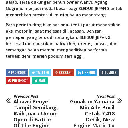
Balap, serta dukungan penuh owner Wahyu Agung
Nugroho menjadi modal besar bagi BLEDUK JEPANG untuk
menorehkan prestasi di musim balap mendatang.
Para pecinta drag bike nasional tentu patut menantikan
aksi motor ini saat melesat di lintasan. Dengan
persiapan yang terus dimatangkan, BLEDUK JEPANG
bertekad membuktikan bahwa kerja keras, inovasi, dan
semangat balap mampu menghadirkan performa
terbaik demi meraih podium tertinggi.
FACEBOOK
TWITTER
GOOGLE+
LINKEDIN
TUMBLR
PINTEREST
MAIL
Previous Post
Next Post
Alpazri Penyet
Gunakan Yamaha
Tampil Gemilang,
Mio Ade Bocil
Raih Juara Umum
Cetak 7,418
Open di Battle
Detik, New
Of The Engine
Engine Matic Tu