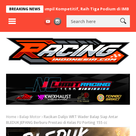
sal Lamongan Tampil Kompetitif, Raih Tiga Podium di IMB Open Ro
BREAKING NEWS
Home
Balap Motor
Racikan Dalijo WRT Wader Balap Siap Antar
BLEDUK JEPANG Berburu Prestasi di Kelas FU Porting 155 cc