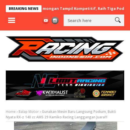
 BaraBere Asal Lamongan Tampil Kompetitif, Raih Tiga Podium di I
BREAKING NEWS
Home
Balap Motor
Gunakan Mesin Baru Langsung Podium, Bukti
Nyata RX-z 140 cc AMS 29 Kamiko Racing Langgangan Juara!!!