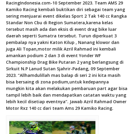
RacingIndonesia.com
-10 September 2023. Team AMS 29
Kamiko Racing kembali buktikan diri sebagai team yang
sering menjuarai event dikelas Sport 2 Tak 140 cc Rangka
Standar Non Cbu di Region Sumatera,karena kelas
tersebut masih ada dan eksis di event drag bike luar
daerah seperti Sumatra tersebut. Turun diperkuat 3
pembalap nya yakni Katon Kilup , Nanang klowor dan
juga Ali Topan,motor milik Azril Rahmad ini kembali
amankan podium 2 dan 3 di event Yonder WF
Championship Drag Bike Putaran 2 yang berlangsung di
Sirkuit N.P Lanud Sutan Sjahrir-Padang, 09 September
2023. “Allhamdulillah mas balap di seri 2 ini kita masih
bisa bersaing di zona podium,untuk kedepannya
mungkin kita akan melakukan pembaruan part agar bisa
tampil lebih baik dan mendapatkan catatan waktu yang
lebih kecil disetiap eventnya”. Jawab Azril Rahmad Owner
Motor Rxz 140 cc dari team Ams 29 Kamiko Racing.