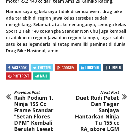
motor RXZ 140 cc dari team Ams 29 Kamiko Racing.
Namun sayang kelasnya tidak disemua event drag bike
ada terlebih di region Jawa kelas tersebut sudah
menghilang. Selamat atas kemenanganya, semoga kelas
Sport 2 Tak 140 cc Rangka Standar Non Cbu juga kembali
di adakan di region Jawa dan region lainnya, agar salah
satu kelas legendaris ini tetap memiliki peminat di dunia
Drag Bike Nasional, amin.
FACEBOOK
TWITTER
GOOGLE+
LINKEDIN
TUMBLR
PINTEREST
MAIL
Previous Post
Next Post
Raih Podium 1,
Duet Rudi Petet
Ninja 155 Cc
Dan Tegar
Frame Standar
Sanjaya
"Setan Flores
Hantarkan Ninja
DPM" Kembali
Tu 155 cc
Berulah Lewat
RA_istore LGM