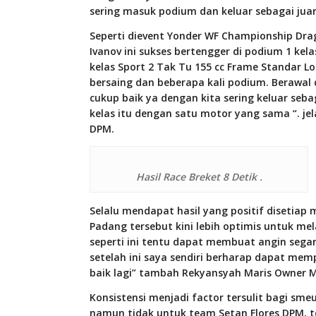
sering masuk podium dan keluar sebagai juar
Seperti dievent Yonder WF Championship Drag
Ivanov ini sukses bertengger di podium 1 kel
kelas Sport 2 Tak Tu 155 cc Frame Standar L
bersaing dan beberapa kali podium. Berawal d
cukup baik ya dengan kita sering keluar sebaga
kelas itu dengan satu motor yang sama “. je
DPM.
Hasil Race Breket 8 Detik .
Selalu mendapat hasil yang positif disetiap
Padang tersebut kini lebih optimis untuk me
seperti ini tentu dapat membuat angin sega
setelah ini saya sendiri berharap dapat mem
baik lagi” tambah Rekyansyah Maris Owner M
Konsistensi menjadi factor tersulit bagi sm
namun tidak untuk team Setan Flores DPM, t