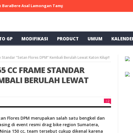
 x BaraBere Asal Lamongan Tampil Kompetitif, Raih Tiga Podium di
TO GP
MODIFIKASI
PRODUCT
UMUM
KALENDE
e Standar “Setan Flores DPM” Kembali Berulah Lewat Katon Kilup!!
155 CC FRAME STANDAR
EMBALI BERULAH LEWAT
2
tan Flores DPM merupakan salah satu bengkel dan
ing di event resmi drag bike region Sumatera,
Ninja 150 cc, team tersebut cukup dikenal karena