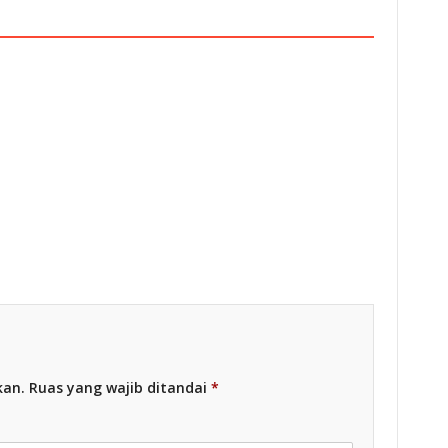
esia
Racing Indonesia
kan.
Ruas yang wajib ditandai
*