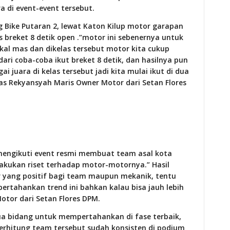
a di event-event tersebut.
 Bike Putaran 2, lewat Katon Kilup motor garapan
as breket 8 detik open .”motor ini sebenernya untuk
okal mas dan dikelas tersebut motor kita cukup
ari coba-coba ikut breket 8 detik, dan hasilnya pun
i juara di kelas tersebut jadi kita mulai ikut di dua
las Rekyansyah Maris Owner Motor dari Setan Flores
 mengikuti event resmi membuat team asal kota
lakukan riset terhadap motor-motornya.” Hasil
r yang positif bagi team maupun mekanik, tentu
pertahankan trend ini bahkan kalau bisa jauh lebih
otor dari Setan Flores DPM.
eua bidang untuk mempertahankan di fase terbaik,
erhitung team tersebut sudah konsisten di podium