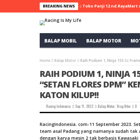
Toko Panji 12 nd.RayaMart
BREAKING NEWS
BALAP MOBIL
BALAP MOTOR
MO
Home
Balap Motor
Raih Podium 1, Ninja 155 Cc Fram
RAIH PODIUM 1, NINJA 
“SETAN FLORES DPM” K
KATON KILUP!!
Racing Indonesia
Sep 11, 2023
Balap Motor
,
Drag Bike
0
RacingIndonesia. com-11 September 2023. Se
team asal Padang yang namanya sudah tak as
dengan karya mesin 2 tak berbasis Kawasaki 