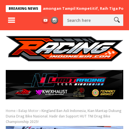
x BaraBere Asal Lamongan Tampil Kompetitif, Raih Tiga Podium di 
BREAKING NEWS
Home
Balap Motor
Kingland Ban Asli Indonesia, Kian Mantap Dukung
Dunia Drag Bike Nasional. Hadir dan Support HUT TNI Drag Bike
Championship 2025!