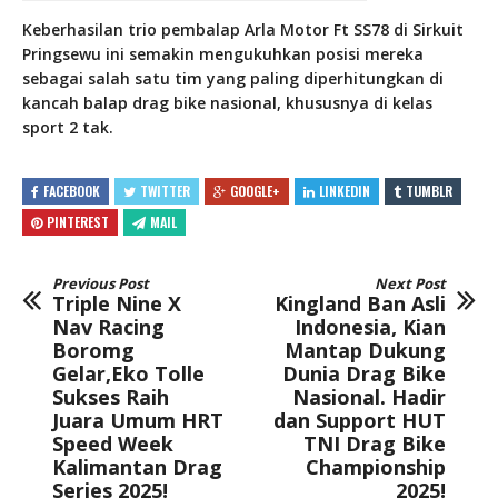
Keberhasilan trio pembalap Arla Motor Ft SS78 di Sirkuit
Pringsewu ini semakin mengukuhkan posisi mereka
sebagai salah satu tim yang paling diperhitungkan di
kancah balap drag bike nasional, khususnya di kelas
sport 2 tak.
FACEBOOK
TWITTER
GOOGLE+
LINKEDIN
TUMBLR
PINTEREST
MAIL
Previous Post
Next Post
Triple Nine X
Kingland Ban Asli
Nav Racing
Indonesia, Kian
Boromg
Mantap Dukung
Gelar,Eko Tolle
Dunia Drag Bike
Sukses Raih
Nasional. Hadir
Juara Umum HRT
dan Support HUT
Speed Week
TNI Drag Bike
Kalimantan Drag
Championship
Series 2025!
2025!