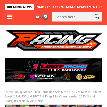
G, NINJA 2T SUNMORY 150 CC 69 GARAGE APARTEMENT X SA63 KEMBA
BREAKING NEWS
Home
Balap Motor
Trio Pembalap Arla Motor Ft SS78 Kuasai Podium
Sport 2 Tak 155cc di HUT TNI Drag Bike Championship 2025, Sonel
Sudrajat Cetak 06.701 Detik!