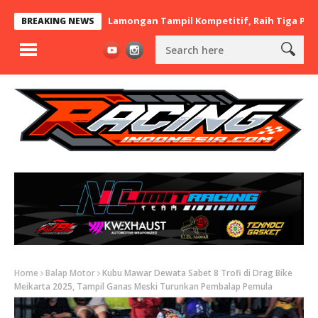
t x BaraBere Asal Lamongan Tampil Kompetitif, Raih Tiga Podium 
BREAKING NEWS
Home
Balap Motor
Kubu Mawar Dewata Sabet 8 Trofi di Drag Bike
Meikarta 2025, Tampil Ganas Meski Turunkan Pembalap Pemula