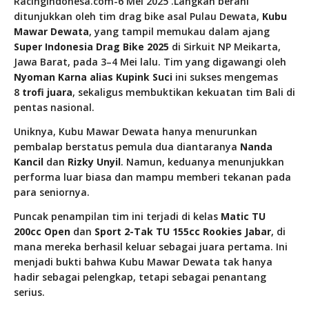
RacingIndonesa.com-6 Mei 2025 .
Langkah berani
ditunjukkan oleh tim drag bike asal Pulau Dewata,
Kubu
Mawar Dewata
, yang tampil memukau dalam ajang
Super Indonesia Drag Bike 2025
di Sirkuit NP Meikarta,
Jawa Barat, pada 3–4 Mei lalu. Tim yang digawangi oleh
Nyoman Karna alias Kupink Suci
ini sukses mengemas
8
trofi juara
, sekaligus membuktikan kekuatan tim Bali di
pentas nasional.
Uniknya, Kubu Mawar Dewata hanya menurunkan
pembalap berstatus pemula dua diantaranya
Nanda
Kancil
dan
Rizky Unyil
. Namun, keduanya menunjukkan
performa luar biasa dan mampu memberi tekanan pada
para seniornya.
Puncak penampilan tim ini terjadi di kelas
Matic TU
200cc Open
dan
Sport 2-Tak TU 155cc Rookies Jabar
, di
mana mereka berhasil keluar sebagai juara pertama. Ini
menjadi bukti bahwa Kubu Mawar Dewata tak hanya
hadir sebagai pelengkap, tetapi sebagai penantang
serius.