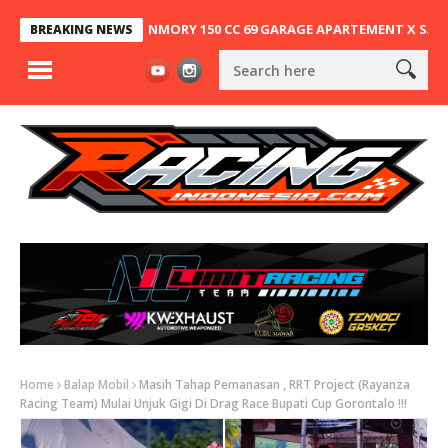
G, NINJA 2T SUNMORY 150 CC 69 GARAGE APARTEMENT X SA63 KEMBA
BREAKING NEWS
Home
Balap Mobil
Masih Tahap Pemanasan , RRT Project (Rayanza
Racing Team) Mulai Unjuk Gigi Di Drag Race Bupati Cup Gorontalo !!!