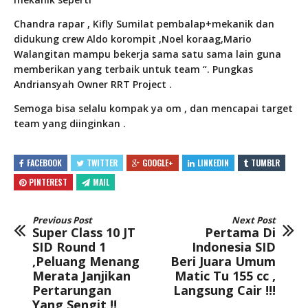
Chandra rapar , Kifly Sumilat pembalap+mekanik dan
didukung crew Aldo korompit ,Noel koraag,Mario
Walangitan mampu bekerja sama satu sama lain guna
memberikan yang terbaik untuk team “. Pungkas
Andriansyah Owner RRT Project .
Semoga bisa selalu kompak ya om , dan mencapai target
team yang diinginkan .
FACEBOOK
TWITTER
GOOGLE+
LINKEDIN
TUMBLR
PINTEREST
MAIL
Previous Post
Next Post
Super Class 10 JT
Pertama Di
SID Round 1
Indonesia SID
,Peluang Menang
Beri Juara Umum
Merata Janjikan
Matic Tu 155 cc ,
Pertarungan
Langsung Cair !!!
Yang Sengit !!