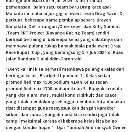
RacingIndonesia.com-9 Juli 2024 . Masih tahap
pemanasan , salah satu team baru Drag Race asal
Manado ini mulai unjuk gigi di event resmi Drag Race . Di
perkuat
beberapa nama pembalap seperti Brayen
Sumalata ,Def tintingon ,Onex ceper dan Kiffly Sumilat
.Team RRT Project (Rayanza Racing Team) sendiri
berhasil bersaing di beberapa kelas yang diikutinya dan
membawa pulang cukup banyak piala pada event Drag
Race Bupati Cup , yang berlangsung 5-7 Juli 2024 di Ruas
Jalan Bandara Djalaliddin-Gorontalo .
“Event kali ini kita berhasil membawa pulang 4 kelas dari
berbagai kelas , Bracket 11 podium 1 , Kelas sedan
promodified max 1500 podium 4,
Dan Kelas sedan
promodified max 1700 podium 4 dan 5 . Banyak kendala
yang kita alami mas , mulai kondisi sirkuit dan cuaca
yang tidak mendukung sehingga membuat kita dadakan
riset ditempat guna menyesuaikan dengan karakter
sirkuit dan cuaca , yang dimana kita sendiri juga tidak
tampil maksimal karena di beberapa kelas kita balap
dengan kondisi hujan “ . Ujar Tambah Andriansyah Owner