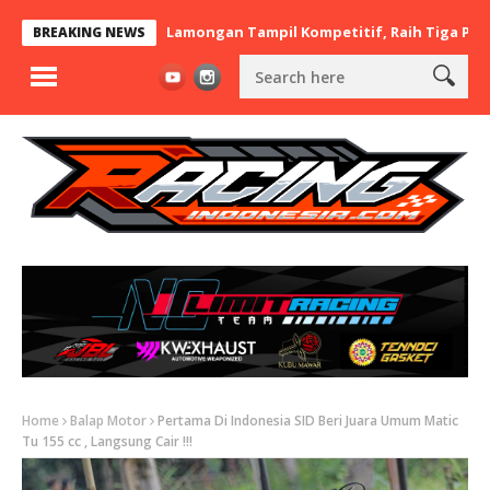
 x BaraBere Asal Lamongan Tampil Kompetitif, Raih Tiga Podium d
BREAKING NEWS
Home
Balap Motor
Pertama Di Indonesia SID Beri Juara Umum Matic
Tu 155 cc , Langsung Cair !!!