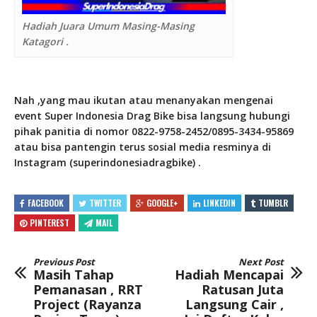
Hadiah Juara Umum Masing-Masing
Katagori .
Nah ,yang mau ikutan atau menanyakan mengenai
event Super Indonesia Drag Bike bisa langsung hubungi
pihak panitia di nomor 0822-9758-2452/0895-3434-95869
atau bisa pantengin terus sosial media resminya di
Instagram (superindonesiadragbike) .
FACEBOOK
TWITTER
GOOGLE+
LINKEDIN
TUMBLR
PINTEREST
MAIL
Previous Post
Next Post
Masih Tahap
Hadiah Mencapai
Pemanasan , RRT
Ratusan Juta
Project (Rayanza
Langsung Cair ,