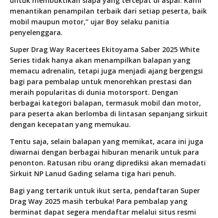
untuk membuktikan siapa yang tercepat di aspal. Kami
menantikan penampilan terbaik dari setiap peserta, baik
mobil maupun motor,” ujar Boy selaku panitia
penyelenggara.
Super Drag Way Racertees Ekitoyama Saber 2025 White
Series tidak hanya akan menampilkan balapan yang
memacu adrenalin, tetapi juga menjadi ajang bergengsi
bagi para pembalap untuk menorehkan prestasi dan
meraih popularitas di dunia motorsport. Dengan
berbagai kategori balapan, termasuk mobil dan motor,
para peserta akan berlomba di lintasan sepanjang sirkuit
dengan kecepatan yang memukau.
Tentu saja, selain balapan yang memikat, acara ini juga
diwarnai dengan berbagai hiburan menarik untuk para
penonton. Ratusan ribu orang diprediksi akan memadati
Sirkuit NP Lanud Gading selama tiga hari penuh.
Bagi yang tertarik untuk ikut serta, pendaftaran Super
Drag Way 2025 masih terbuka! Para pembalap yang
berminat dapat segera mendaftar melalui situs resmi