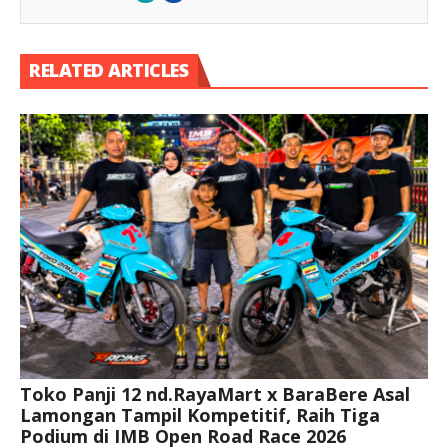
RELATED ARTICLES
Toko Panji 12 nd.RayaMart x BaraBere Asal
Lamongan Tampil Kompetitif, Raih Tiga
Podium di IMB Open Road Race 2026