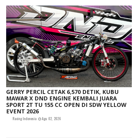
GERRY PERCIL CETAK 6,570 DETIK, KUBU
MAWAR X DND ENGINE KEMBALI JUARA
SPORT 2T TU 155 CC OPEN DI SDW YELLOW
EVENT 2026
Racing Indonesia
Agu 02, 2026