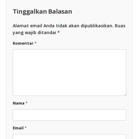
Tinggalkan Balasan
Alamat email Anda tidak akan dipublikasikan.
Ruas
yang wajib ditandai
*
Komentar
*
Nama
*
Email
*