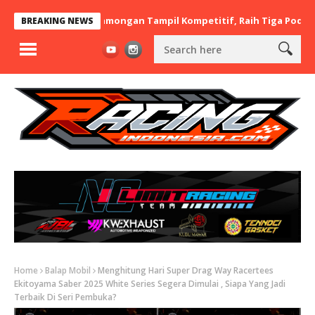
 BaraBere Asal Lamongan Tampil Kompetitif, Raih Tiga Podium di 
BREAKING NEWS
Home
Balap Mobil
Menghitung Hari Super Drag Way Racertees
Ekitoyama Saber 2025 White Series Segera Dimulai , Siapa Yang Jadi
Terbaik Di Seri Pembuka?