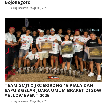
Bojonegoro
Racing Indonesia
Agu 05, 2026
TEAM GMJ1 X JRC BORONG 16 PIALA DAN
SAPU 3 GELAR JUARA UMUM BRAKET DI SDW
YELLOW EVENT 2026
Racing Indonesia
Agu 02, 2026