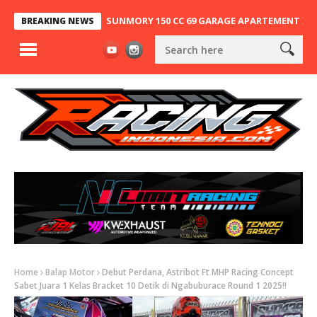
DUNG, NINJA 2T SUNMORY 150 CC 69 GARAGE APARTEMENT X SA63 KE
BREAKING NEWS
Home
Balap Motor
Debut Perdana, Astribot Ft MHP Racing Concept
Sabet Juara 1 Kelas Bracket 10 Detik di Ngabuburace Round 1 2025!!