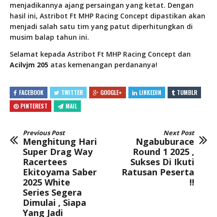
menjadikannya ajang persaingan yang ketat. Dengan
hasil ini, Astribot Ft MHP Racing Concept dipastikan akan
menjadi salah satu tim yang patut diperhitungkan di
musim balap tahun ini.
Selamat kepada Astribot Ft MHP Racing Concept dan
Acilvjm 205
atas kemenangan perdananya!
FACEBOOK
TWITTER
GOOGLE+
LINKEDIN
TUMBLR
PINTEREST
MAIL
Previous Post
Next Post
Menghitung Hari
Ngabuburace
Super Drag Way
Round 1 2025 ,
Racertees
Sukses Di Ikuti
Ekitoyama Saber
Ratusan Peserta
2025 White
!!
Series Segera
Dimulai , Siapa
Yang Jadi