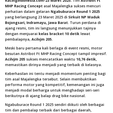
Racingindonesia.com-23 Maret 2025.
Tim
Astribot Ft
MHP Racing Concept
asal Majalengka sukses mencuri
perhatian dalam gelaran
Ngabuburace Round 1 2025
yang berlangsung 23 Maret 2025 di
Sirkuit NP Waduk
Bojongsari, Indramayu, Jawa Barat
. Turun perdana di
ajang resmi, tim ini langsung menunjukkan tajinya
dengan menjuarai
kelas bracket 10 detik
lewat
pembalapnya,
Acilvjm 205
.
Meski baru pertama kali berlaga di event resmi, motor
besutan Astribot Ft MHP Racing Concept tampil impresif.
Acilvjm 205
sukses mencatatkan waktu
10,76 detik
,
memastikan dirinya menjadi yang terbaik di kelasnya.
Keberhasilan ini tentu menjadi momentum penting bagi
tim asal Majalengka tersebut. Selain membuktikan
performa motor yang kompetitif, kemenangan ini juga
menjadi modal berharga untuk menghadapi seri-seri
berikutnya di ajang balap drag bike nasional.
Ngabuburace Round 1 2025 sendiri diikuti oleh berbagai
tim dan pembalap terbaik dari berbagai daerah,