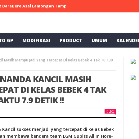
 x BaraBere Asal Lamongan Tampil Kompetitif, Raih Tiga Podium di
TO GP
MODIFIKASI
PRODUCT
UMUM
KALENDE
cil Masih Mampu Jadi Yang Tercepat Di Kelas Bebek 4 Tak Tu 130
, NANDA KANCIL MASIH
PAT DI KELAS BEBEK 4 TAK
TU 7.9 DETIK !!
LIKE
 Kancil sukses menjadi yang tercepat di kelas Bebek
gan membawa bendera team LGM Gupiss All In Hore-