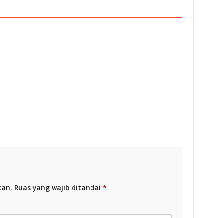
esia
Racing Indonesia
kan.
Ruas yang wajib ditandai
*