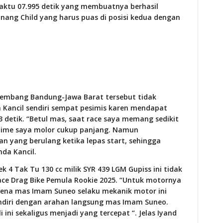
waktu 07.995 detik yang membuatnya berhasil
ng Child yang harus puas di posisi kedua dengan
kembang Bandung-Jawa Barat tersebut tidak
Kancil sendiri sempat pesimis karen mendapat
3 detik. “Betul mas, saat race saya memang sedikit
 time saya molor cukup panjang. Namun
an yang berulang ketika lepas start, sehingga
nda Kancil.
4 Tak Tu 130 cc milik SYR 439 LGM Gupiss ini tidak
ce Drag Bike Pemula Rookie 2025. “Untuk motornya
arena mas Imam Suneo selaku mekanik motor ini
sendiri dengan arahan langsung mas Imam Suneo.
i ini sekaligus menjadi yang tercepat “. Jelas Iyand