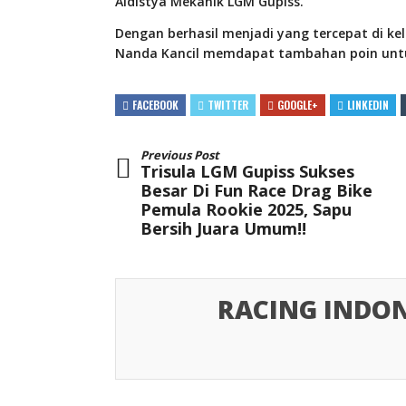
Aldistya Mekanik LGM Gupiss.
Dengan berhasil menjadi yang tercepat di ke
Nanda Kancil memdapat tambahan poin untu
FACEBOOK
TWITTER
GOOGLE+
LINKEDIN
Previous Post
Trisula LGM Gupiss Sukses
Besar Di Fun Race Drag Bike
Pemula Rookie 2025, Sapu
Bersih Juara Umum!!
RACING INDON