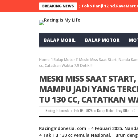
Toko Panji 12 nd.RayaMart
BREAKING NEWS
BALAP MOBIL
BALAP MOTOR
MO
Home
Balap Motor
Meski Miss Saat Start, Nanda Kan
cc, Catatkan Waktu 7.9 Detik !!
MESKI MISS SAAT START
MAMPU JADI YANG TERCE
TU 130 CC, CATATKAN WAK
Racing Indonesia
Feb 04, 2025
Balap Motor
,
Drag Bike
0
RacingIndonesia. com – 4 Febuari 2025. Nanda
4 Tak Tu 130 cc Pemula Nasional. Turun den