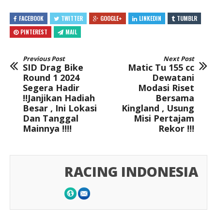
FACEBOOK
TWITTER
GOOGLE+
LINKEDIN
TUMBLR
PINTEREST
MAIL
Previous Post
Next Post
SID Drag Bike
Matic Tu 155 cc
Round 1 2024
Dewatani
Segera Hadir
Modasi Riset
!!Janjikan Hadiah
Bersama
Besar , Ini Lokasi
Kingland , Usung
Dan Tanggal
Misi Pertajam
Mainnya !!!!
Rekor !!!
RACING INDONESIA