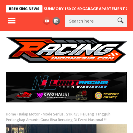
DUNG, NINJA 2T SUNMORY 150 CC 69 GARAGE APARTEMENT X SA63 KEM
BREAKING NEWS
Home
Balap Motor
Mode Serius , SYR 439 Pejuang Tangguh
Perlengkap Amunisi Guna Bisa Bersaing Di Event Nasional !!!