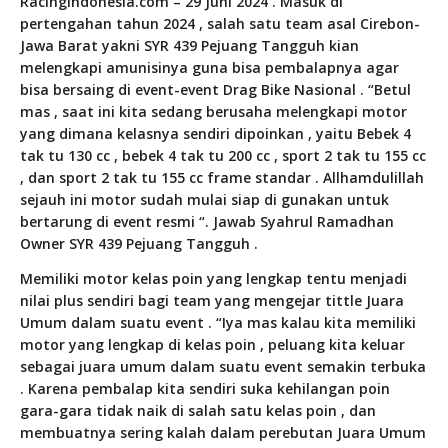
RacingIndonesia.com – 29 Juni 2024 . Masuk di
pertengahan tahun 2024 , salah satu team asal Cirebon-
Jawa Barat yakni SYR 439 Pejuang Tangguh kian
melengkapi amunisinya guna bisa pembalapnya agar
bisa bersaing di event-event Drag Bike Nasional . “Betul
mas , saat ini kita sedang berusaha melengkapi motor
yang dimana kelasnya sendiri dipoinkan , yaitu Bebek 4
tak tu 130 cc , bebek 4 tak tu 200 cc , sport 2 tak tu 155 cc
, dan sport 2 tak tu 155 cc frame standar . Allhamdulillah
sejauh ini motor sudah mulai siap di gunakan untuk
bertarung di event resmi “. Jawab Syahrul Ramadhan
Owner SYR 439 Pejuang Tangguh .
Memiliki motor kelas poin yang lengkap tentu menjadi
nilai plus sendiri bagi team yang mengejar tittle Juara
Umum dalam suatu event . “Iya mas kalau kita memiliki
motor yang lengkap di kelas poin , peluang kita keluar
sebagai juara umum dalam suatu event semakin terbuka
. Karena pembalap kita sendiri suka kehilangan poin
gara-gara tidak naik di salah satu kelas poin , dan
membuatnya sering kalah dalam perebutan Juara Umum