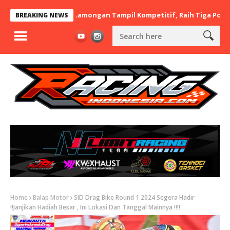
x BaraBere Asal Lamongan Tampil Kompetitif, Raih Tiga Podium di
BREAKING NEWS
Home
Balap Motor
SID Drag Bike Round 1 2024 Segera Hadir
!!Janjikan Hadiah Besar , Ini Lokasi Dan Tanggal Mainnya !!!!