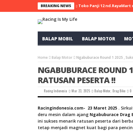
Toko Panji 12 nd.RayaMart
BREAKING NEWS
BALAP MOBIL
BALAP MOTOR
MO
Home
Balap Motor
Ngabuburace Round 1 2025 , Sukse
NGABUBURACE ROUND 1 20
RATUSAN PESERTA !!
Racing Indonesia
Mar 23, 2025
Balap Motor
,
Drag Bike
0
Racingindonesia.com- 23 Maret 2025
. Sirk
deru mesin dalam ajang
Ngabuburace Drag B
ini sukses menarik ratusan peserta dari be
tetap menjadi magnet kuat bagi para pencin