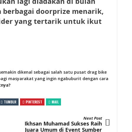
kan lagi diadakan di bulan
a
berbagai doorprize menarik
,
der yang tertarik untuk ikut
semakin dikenal sebagai salah satu pusat drag bike
 bagi masyarakat yang ingin ngabuburit dengan cara
tnya?
TUMBLR
PINTEREST
MAIL
Next Post
Ikhsan Muhamad Sukses Raih
Juara Umum di Event Sumber