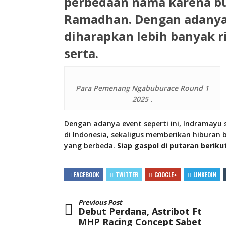
perbedaan nama karena bu
Ramadhan
. Dengan adany
diharapkan lebih banyak ri
serta.
Para Pemenang Ngabuburace Round 1
2025 .
Dengan adanya event seperti ini, Indramayu 
di Indonesia, sekaligus memberikan hiburan
yang berbeda.
Siap gaspol di putaran beriku
FACEBOOK
TWITTER
GOOGLE+
LINKEDIN
Previous Post
Debut Perdana, Astribot Ft
MHP Racing Concept Sabet