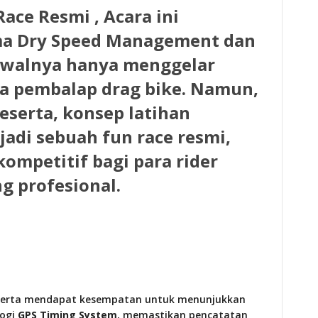
Race Resmi ,
Acara ini
ma
Dry Speed Management
dan
 awalnya hanya menggelar
ra pembalap drag bike. Namun,
eserta, konsep latihan
jadi sebuah
fun race resmi
,
mpetitif bagi para rider
g profesional.
eserta mendapat kesempatan untuk menunjukkan
logi
GPS Timing System
, memastikan pencatatan