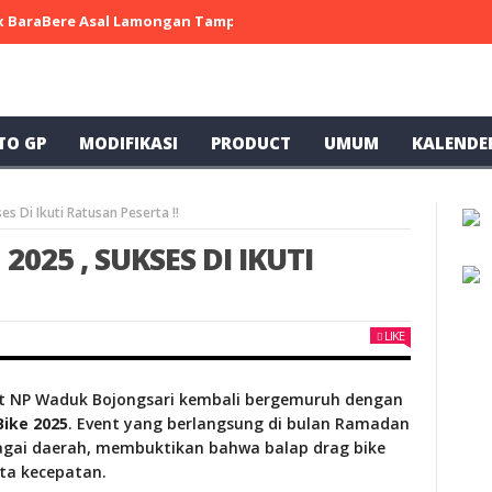
 x BaraBere Asal Lamongan Tampil Kompetitif, Raih Tiga Podium di
TO GP
MODIFIKASI
PRODUCT
UMUM
KALENDE
s Di Ikuti Ratusan Peserta !!
25 , SUKSES DI IKUTI
LIKE
uit NP Waduk Bojongsari kembali bergemuruh dengan
ike 2025
. Event yang berlangsung di bulan Ramadan
rbagai daerah, membuktikan bahwa balap drag bike
ta kecepatan.