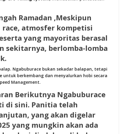
engah Ramadan ,
Meskipun
 race, atmosfer kompetisi
peserta yang mayoritas berasal
an sekitarnya, berlomba-lomba
k.
alap. Ngabuburace bukan sekadar balapan, tetapi
ke untuk berkembang dan menyalurkan hobi secara
y Speed Management.
aran Berikutnya
Ngabuburace
 di sini. Panitia telah
lanjutan
, yang akan digelar
 2025 yang mungkin akan ada