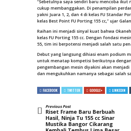
“Sebetulnya saya sendiri baru mencoba ikut 
cukup membanggakan. Di penampilan perda
yakni Juara 1, 2, dan 4 di kelas FU Standar Por
kelas Best Point FU Porting 155 cc,” ujar Gal
Raihan ini menjadi sinyal kuat bahwa Okaneh
kelas FU Porting 155 cc. Dengan fondasi mesi
55, tim ini berpotensi menjadi salah satu pe
Debut yang langsung dihiasi enam podium me
untuk menatap kompetisi berikutnya dengan k
pengembangan mesin diyakini akan menjadi ku
dan mengukuhkan namanya sebagai salah satu
FACEBOOK
TWITTER
GOOGLE+
LINKEDIN
Previous Post
Riset Frame Baru Berbuah
Hasil, Ninja Tu 155 cc Sinar
Mustika Bangor Cikarang
Kembali Tembus Lima Besar