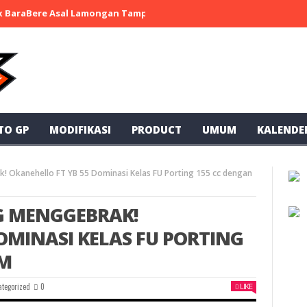
 x BaraBere Asal Lamongan Tampil Kompetitif, Raih Tiga Podium di
TO GP
MODIFIKASI
PRODUCT
UMUM
KALENDE
 Okanehello FT YB 55 Dominasi Kelas FU Porting 155 cc dengan
 MENGGEBRAK!
OMINASI KELAS FU PORTING
UM
ategorized
0
LIKE