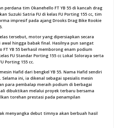
an perdana tim Okanehello FT YB 55 di kancah drag
n Suzuki Satria FU di kelas FU Porting 155 cc, tim
orma impresif pada ajang Drooks Drag Bike Rookie
6.
elas tersebut, motor yang dipersiapkan secara
i awal hingga babak final. Hasilnya pun sangat
o FT YB 55 berhasil memborong enam podium
 kelas FU Standar Porting 155 cc Lokal Soloraya serta
FU Porting 155 cc.
 mesin Hafid dari bengkel YB 55. Nama Hafid sendiri
 Selama ini, ia dikenal sebagai spesialis mesin
kan para pembalap meraih podium di berbagai
ali dibuktikan melalui proyek terbaru bersama
lkan torehan prestasi pada penampilan
dak menyangka debut timnya akan berbuah hasil