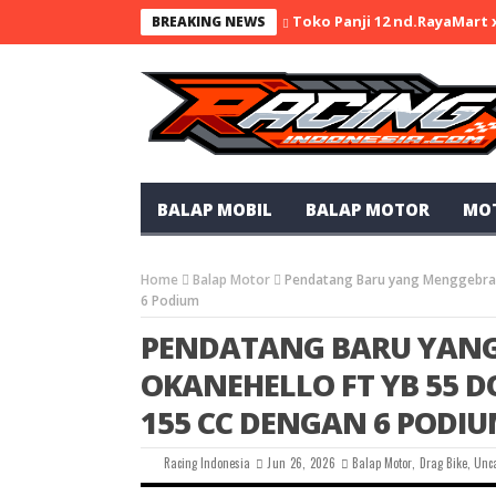
Toko Panji 12 nd.RayaMart
BREAKING NEWS
BALAP MOBIL
BALAP MOTOR
MO
Home
Balap Motor
Pendatang Baru yang Menggebrak!
6 Podium
PENDATANG BARU YANG
OKANEHELLO FT YB 55 D
155 CC DENGAN 6 PODI
Racing Indonesia
Jun 26, 2026
Balap Motor
,
Drag Bike
,
Unc