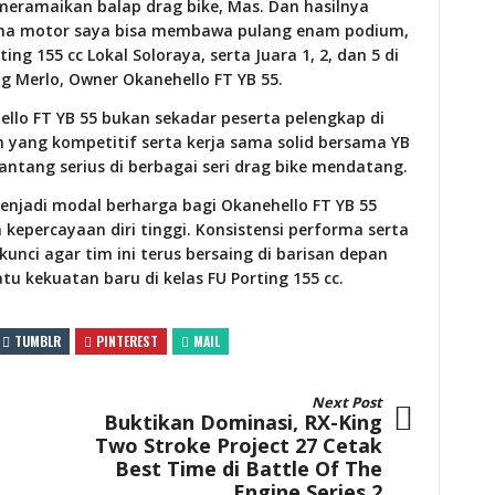
meramaikan balap drag bike, Mas. Dan hasilnya
na motor saya bisa membawa pulang enam podium,
ting 155 cc Lokal Soloraya, serta Juara 1, 2, dan 5 di
ang Merlo, Owner Okanehello FT YB 55.
ello FT YB 55 bukan sekadar peserta pelengkap di
n yang kompetitif serta kerja sama solid bersama YB
nantang serius di berbagai seri drag bike mendatang.
njadi modal berharga bagi Okanehello FT YB 55
epercayaan diri tinggi. Konsistensi performa serta
nci agar tim ini terus bersaing di barisan depan
 kekuatan baru di kelas FU Porting 155 cc.
TUMBLR
PINTEREST
MAIL
Next Post
Buktikan Dominasi, RX-King
Two Stroke Project 27 Cetak
Best Time di Battle Of The
Engine Series 2