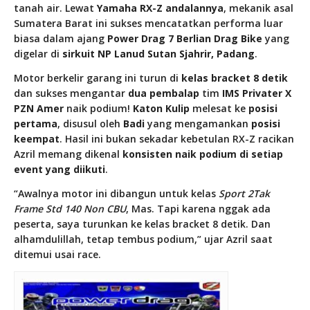
tanah air. Lewat
Yamaha RX-Z andalannya
, mekanik asal
Sumatera Barat ini sukses mencatatkan performa luar
biasa dalam ajang
Power Drag 7 Berlian Drag Bike
yang
digelar di
sirkuit NP Lanud Sutan Sjahrir, Padang
.
Motor berkelir garang ini turun di
kelas bracket 8 detik
dan sukses mengantar
dua pembalap
tim
IMS Privater X
PZN Amer
naik podium!
Katon Kulip
melesat ke
posisi
pertama
, disusul oleh
Badi
yang mengamankan
posisi
keempat
. Hasil ini bukan sekadar kebetulan RX-Z racikan
Azril memang dikenal
konsisten naik podium di setiap
event yang diikuti
.
“Awalnya motor ini dibangun untuk kelas
Sport 2Tak
Frame Std 140 Non CBU
, Mas. Tapi karena nggak ada
peserta, saya turunkan ke kelas bracket 8 detik. Dan
alhamdulillah, tetap tembus podium,” ujar Azril saat
ditemui usai race.