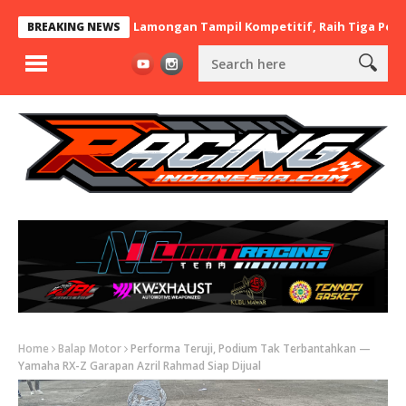
x BaraBere Asal Lamongan Tampil Kompetitif, Raih Tiga Podium di
BREAKING NEWS
Home
Balap Motor
Performa Teruji, Podium Tak Terbantahkan —
Yamaha RX-Z Garapan Azril Rahmad Siap Dijual