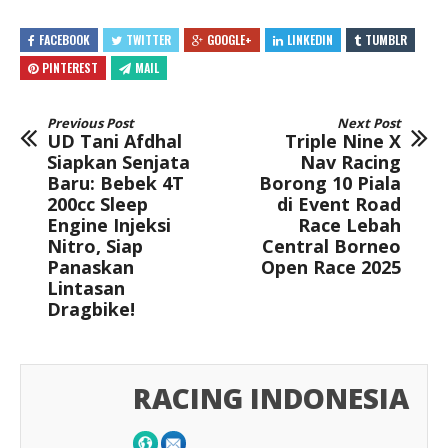
FACEBOOK
TWITTER
GOOGLE+
LINKEDIN
TUMBLR
PINTEREST
MAIL
Previous Post
Next Post
UD Tani Afdhal
Triple Nine X
Siapkan Senjata
Nav Racing
Baru: Bebek 4T
Borong 10 Piala
200cc Sleep
di Event Road
Engine Injeksi
Race Lebah
Nitro, Siap
Central Borneo
Panaskan
Open Race 2025
Lintasan
Dragbike!
RACING INDONESIA