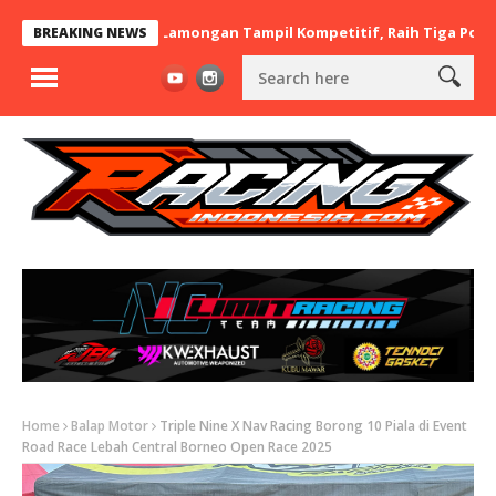
 x BaraBere Asal Lamongan Tampil Kompetitif, Raih Tiga Podium di
BREAKING NEWS
Home
Balap Motor
Triple Nine X Nav Racing Borong 10 Piala di Event
Road Race Lebah Central Borneo Open Race 2025