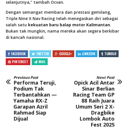
selanjutnya,” tambah Ocvan.
Dengan semangat membara dan prestasi gemilang,
Triple Nine X Nav Racing telah menegaskan diri sebagai
salah satu
kekuatan baru balap motor Kalimantan
.
Bukan tak mungkin, nama mereka akan segera berkibar
di kancah nasional.
FACEBOOK
TWITTER
GOOGLE+
LINKEDIN
TUMBLR
PINTEREST
MAIL
Previous Post
Next Post
Performa Teruji,
Opick Acil Antar
Podium Tak
Sinar Berlian
Terbantahkan —
Racing Team GP
Yamaha RX-Z
88 Raih Juara
Garapan Azril
Umum Seri 2 X-
Rahmad Siap
Dragbike
Dijual
Lombok Auto
Fest 2025