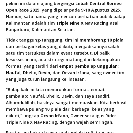
pekan ini dalam ajang bergengsi
Lebah Central Borneo
Open Race 2025
, yang digelar pada
9-10 Agustus 2025
.
Namun, satu nama yang mencuri perhatian publik balap
Kalimantan adalah tim
Triple Nine X Nav Racing
asal
Banjarbaru, Kalimantan Selatan.
Tidak tanggung-tanggung, tim ini
memborong 10 piala
dari berbagai kelas yang diikuti, menjadikannya salah
satu tim tersukses dalam event tersebut. Di balik
kesuksesan ini, ada strategi matang dan kekompakan
formasi yang terdiri dari
empat pembalap unggulan
:
Naufal, Dhelix, Devin
, dan
Ocvan Irfana
, sang owner tim
yang juga turun langsung ke lintasan.
“Balap kali ini kita menurunkan formasi empat
pembalap: Naufal, Dhelix, Devin, dan saya sendiri.
Alhamdulillah, hasilnya sangat memuaskan. Kita berhasil
membawa pulang 10 piala dari berbagai kelas yang
diikuti,” ungkap
Ocvan Irfana
, Owner sekaligus Rider
Triple Nine X Nav Racing, dengan wajah semringah.
Prestasi ini bukan hanya soal jumlah trofi, tapi juga