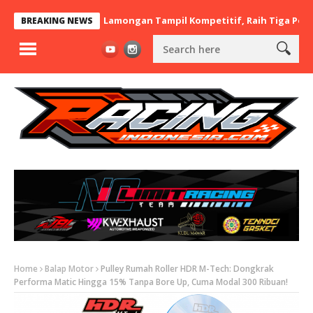
 x BaraBere Asal Lamongan Tampil Kompetitif, Raih Tiga Podium d
BREAKING NEWS
Home
Balap Motor
Pulley Rumah Roller HDR M-Tech: Dongkrak
Performa Matic Hingga 15% Tanpa Bore Up, Cuma Modal 300 Ribuan!