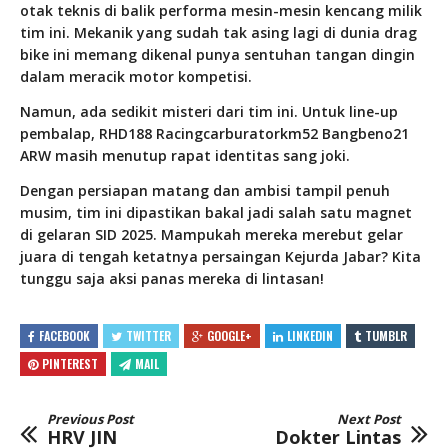
otak teknis di balik performa mesin-mesin kencang milik
tim ini. Mekanik yang sudah tak asing lagi di dunia drag
bike ini memang dikenal punya sentuhan tangan dingin
dalam meracik motor kompetisi.
Namun, ada sedikit misteri dari tim ini. Untuk line-up
pembalap, RHD188 Racingcarburatorkm52 Bangbeno21
ARW masih menutup rapat identitas sang joki.
Dengan persiapan matang dan ambisi tampil penuh
musim, tim ini dipastikan bakal jadi salah satu magnet
di gelaran SID 2025. Mampukah mereka merebut gelar
juara di tengah ketatnya persaingan Kejurda Jabar? Kita
tunggu saja aksi panas mereka di lintasan!
FACEBOOK
TWITTER
GOOGLE+
LINKEDIN
TUMBLR
PINTEREST
MAIL
Previous Post
Next Post
HRV JIN
Dokter Lintas