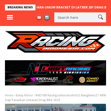
DIUM, JOPAN JUARA UMUM BRACKET DI LATBER 201 DRAG BIKE PAR
BREAKING NEWS
Home
Balap Motor
RHD188 Racingcarburatorkm52 Bangbeno21 ARW
Siap Panaskan Lintasan Drag Bike 2025