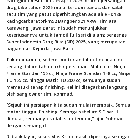
RacingIndonesia.com-15 April 2025. Aroma persaingan
drag bike tahun 2025 mulai tercium panas, dan salah
satu tim yang patut diperhitungkan adalah RHD188
Racingcarburatorkm52 Bangbeno21 ARW. Tim asal
Karawang, Jawa Barat ini sudah menunjukkan
keseriusannya untuk tampil full seri di ajang bergengsi
Super Indonesia Drag Bike (SID) 2025, yang merupakan
bagian dari Kejurda Jawa Barat.
Tak main-main, sederet motor andalan tim hijau ini
sedang dalam tahap akhir persiapan. Mulai dari Ninja
Frame Standar 155 cc, Ninja Frame Standar 148 cc, Ninja
TU 155 cc, hingga Matic TU 200 cc, semuanya sudah
memasuki tahap finishing. Hal ini ditegaskan langsung
oleh sang owner tim, Rohmad.
“Sejauh ini persiapan kita sudah mulai membaik. Semua
motor tinggal finishing. Semoga sebelum SID seri 1
dimulai, semuanya sudah siap tempur,” ujar Rohmad
dengan semangat.
Di balik layar, sosok Mas Kribo masih dipercaya sebagai