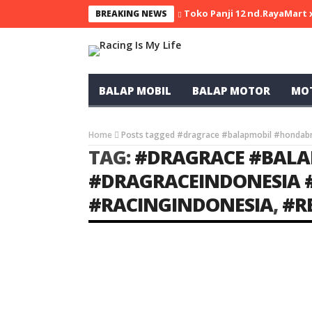
Toko Panji 12 nd.RayaMart
BREAKING NEWS
BALAP MOBIL
BALAP MOTOR
MO
Home
Posts tagged #dragrace #balapmobil #hondabr
TAG:
#DRAGRACE #BALA
#DRAGRACEINDONESIA
#RACINGINDONESIA
,
#R
BALAP MOBIL
DRAG RACE
TERHITS
UMUM
Li
BRIO MERAH “IMPOSTOR”
PECAHKAN REKOR BRIO
TERKENCANG DI INDONESIA