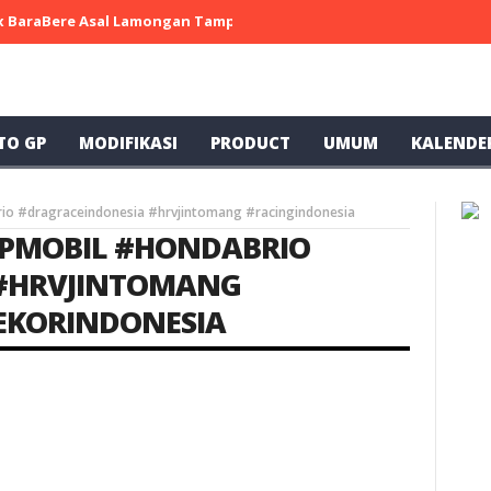
 x BaraBere Asal Lamongan Tampil Kompetitif, Raih Tiga Podium di
TO GP
MODIFIKASI
PRODUCT
UMUM
KALENDE
io #dragraceindonesia #hrvjintomang #racingindonesia
PMOBIL #HONDABRIO
 #HRVJINTOMANG
EKORINDONESIA
BALAP MOBIL
DRAG RACE
MODIFIKASI
TERHITS
UMUM
UNCATEGORIZED
ke
1
SPEK BRIO TERKENCANG DI
INDONESIA
Racing Indonesia
Mei 06, 2025