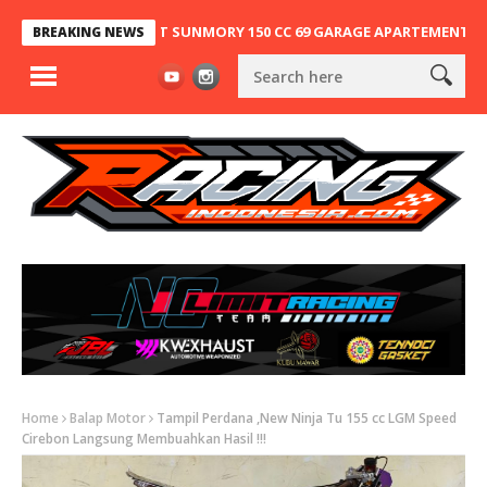
NDUNG, NINJA 2T SUNMORY 150 CC 69 GARAGE APARTEMENT X SA63 K
BREAKING NEWS
Home
Balap Motor
Tampil Perdana ,New Ninja Tu 155 cc LGM Speed
Cirebon Langsung Membuahkan Hasil !!!