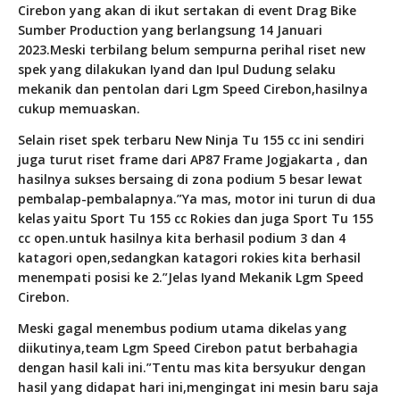
Cirebon yang akan di ikut sertakan di event Drag Bike
Sumber Production yang berlangsung 14 Januari
2023.Meski terbilang belum sempurna perihal riset new
spek yang dilakukan Iyand dan Ipul Dudung selaku
mekanik dan pentolan dari Lgm Speed Cirebon,hasilnya
cukup memuaskan.
Selain riset spek terbaru New Ninja Tu 155 cc ini sendiri
juga turut riset frame dari AP87 Frame Jogjakarta , dan
hasilnya sukses bersaing di zona podium 5 besar lewat
pembalap-pembalapnya.”Ya mas, motor ini turun di dua
kelas yaitu Sport Tu 155 cc Rokies dan juga Sport Tu 155
cc open.untuk hasilnya kita berhasil podium 3 dan 4
katagori open,sedangkan katagori rokies kita berhasil
menempati posisi ke 2.”Jelas Iyand Mekanik Lgm Speed
Cirebon.
Meski gagal menembus podium utama dikelas yang
diikutinya,team Lgm Speed Cirebon patut berbahagia
dengan hasil kali ini.”Tentu mas kita bersyukur dengan
hasil yang didapat hari ini,mengingat ini mesin baru saja