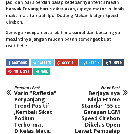
jadi dan baru perdan balap.kedepannyantentu masih
banyak Pr yang harus dikerjakan,supaya motor ini lebih
maksimal.”tambah Ipul Dudung Mekanik algm Speed
Cirebon.
Semoga kedepan bisa lebih maksimal dan bersaing ya
mas,intinya jangan mudah patah semangat buat
riset,hehe.
FACEBOOK
TWITTER
GOOGLE+
LINKEDIN
TUMBLR
PINTEREST
MAIL
Previous Post
Next Post
Vario "Raflesia"
Berjaya nya
Perpanjang
Ninja Frame
Trend Positif
Standar 155 cc
,Kembali Sikat
Garapan LGM
Podium
Speed Cirebon
Terhormat
Dikelas Open
Dikelas Matic
Lewat Pembalap