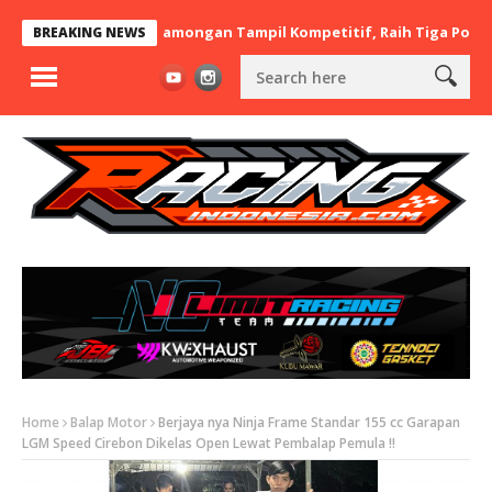
x BaraBere Asal Lamongan Tampil Kompetitif, Raih Tiga Podium di
BREAKING NEWS
Home
Balap Motor
Berjaya nya Ninja Frame Standar 155 cc Garapan
LGM Speed Cirebon Dikelas Open Lewat Pembalap Pemula !!