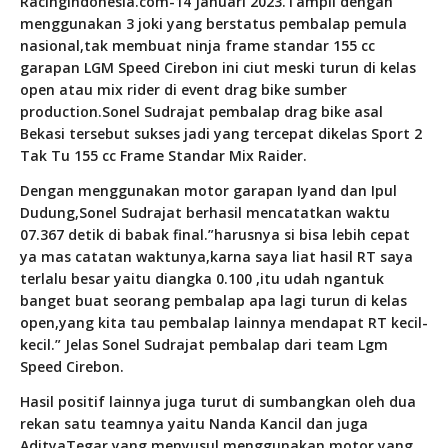
Racingindonesia.com-14 Januari 2023.Tampil dengan
menggunakan 3 joki yang berstatus pembalap pemula
nasional,tak membuat ninja frame standar 155 cc
garapan LGM Speed Cirebon ini ciut meski turun di kelas
open atau mix rider di event drag bike sumber
production.Sonel Sudrajat pembalap drag bike asal
Bekasi tersebut sukses jadi yang tercepat dikelas Sport 2
Tak Tu 155 cc Frame Standar Mix Raider.
Dengan menggunakan motor garapan Iyand dan Ipul
Dudung,Sonel Sudrajat berhasil mencatatkan waktu
07.367 detik di babak final.”harusnya si bisa lebih cepat
ya mas catatan waktunya,karna saya liat hasil RT saya
terlalu besar yaitu diangka 0.100 ,itu udah ngantuk
banget buat seorang pembalap apa lagi turun di kelas
open,yang kita tau pembalap lainnya mendapat RT kecil-
kecil.” Jelas Sonel Sudrajat pembalap dari team Lgm
Speed Cirebon.
Hasil positif lainnya juga turut di sumbangkan oleh dua
rekan satu teamnya yaitu Nanda Kancil dan juga
AdityaTegar yang menyusul menggunakan motor yang