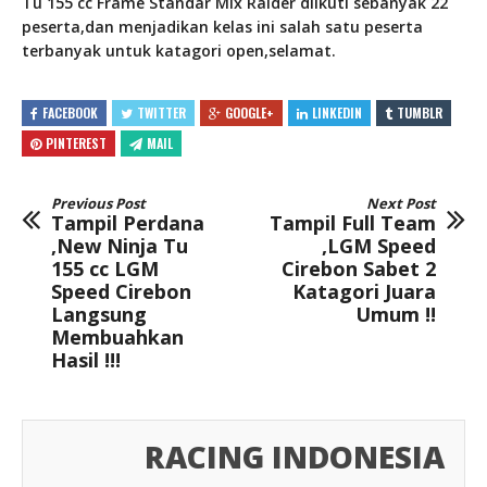
Tu 155 cc Frame Standar Mix Raider diikuti sebanyak 22
peserta,dan menjadikan kelas ini salah satu peserta
terbanyak untuk katagori open,selamat.
FACEBOOK
TWITTER
GOOGLE+
LINKEDIN
TUMBLR
PINTEREST
MAIL
Previous Post
Next Post
Tampil Perdana
Tampil Full Team
,New Ninja Tu
,LGM Speed
155 cc LGM
Cirebon Sabet 2
Speed Cirebon
Katagori Juara
Langsung
Umum !!
Membuahkan
Hasil !!!
RACING INDONESIA