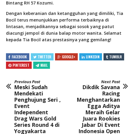
Bintang RH 57 Kozumi.
Dengan keberanian dan ketangguhan yang dimiliki, Tia
Bocil terus menunjukkan performa terbaiknya di
lintasan, menjadikannya sebagai sosok yang patut
diacungi jempol di dunia balap motor wanita. Selamat
kepada Tia Bocil atas prestasinya yang gemilang!
FACEBOOK
TWITTER
GOOGLE+
LINKEDIN
TUMBLR
PINTEREST
MAIL
Previous Post
Next Post
Meski Sudah
Dikdik Savana
Mendekati
Racing
Penghujung Seri ,
Menghantarkan
Event
Egga Aditya
Independent
Meraih Gelar
Drag Wars Gold
Juara Rookies
Series Round 4 di
Jabar Di Event
Yogyakarta
Indonesia Open