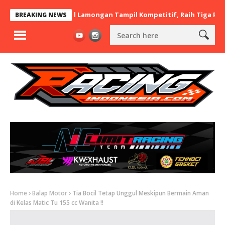
rt x BaraBere Asal Lamongan Tampil Kompetitif, Raih Tiga Podium
BREAKING NEWS
Home
Balap Motor
Tia Bocil Tetap Unggul Meskipun Bermain Aman
di Kelas Matic Tu 155 cc Wanita !!