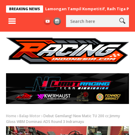
 x BaraBere Asal Lamongan Tampil Kompetitif, Raih Tiga Podium d
BREAKING NEWS
Home
Balap Motor
Debut Gemilang! New Matic TU 200 cc Jimmy
Gloss WBM Dominasi ADS Round 3 Indramayu