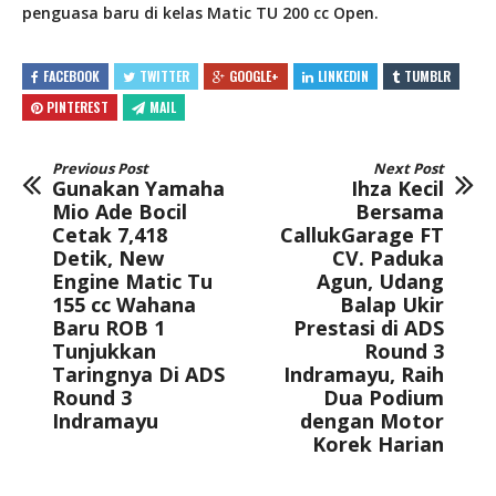
penguasa baru di kelas Matic TU 200 cc Open.
FACEBOOK
TWITTER
GOOGLE+
LINKEDIN
TUMBLR
PINTEREST
MAIL
Previous Post
Next Post
Gunakan Yamaha
Ihza Kecil
Mio Ade Bocil
Bersama
Cetak 7,418
CallukGarage FT
Detik, New
CV. Paduka
Engine Matic Tu
Agun, Udang
155 cc Wahana
Balap Ukir
Baru ROB 1
Prestasi di ADS
Tunjukkan
Round 3
Taringnya Di ADS
Indramayu, Raih
Round 3
Dua Podium
Indramayu
dengan Motor
Korek Harian