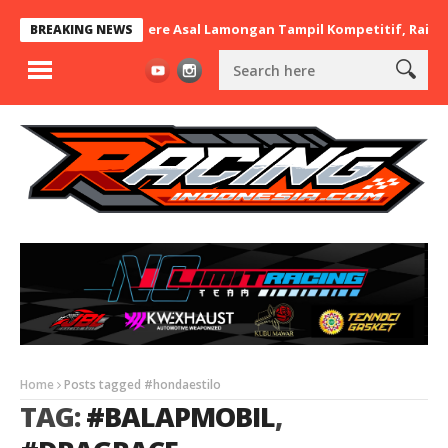
 nd.RayaMart x BaraBere Asal Lamongan Tampil Kompetitif, Raih Ti
BREAKING NEWS
Home
Posts tagged #hondaestilo
TAG:
#BALAPMOBIL
,