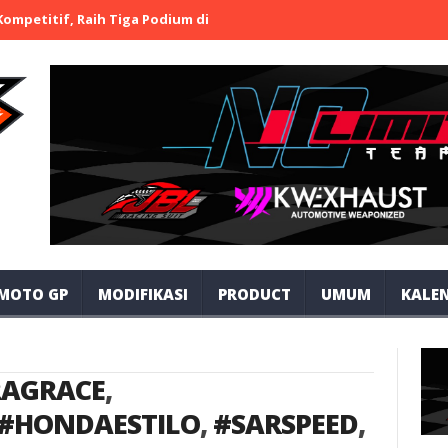
petitif, Raih Tiga Podium di IMB Open Road Race 2026 Bojonegoro
MOTO GP
MODIFIKASI
PRODUCT
UMUM
KALEN
AGRACE
,
#HONDAESTILO
,
#SARSPEED
,