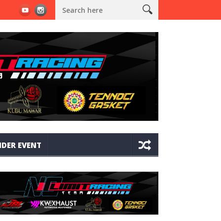
TEAM GMJ1 X JRC BORONG 16 PIALA DAN SAPU 3 GELAR JUARA UM
DER EVENT