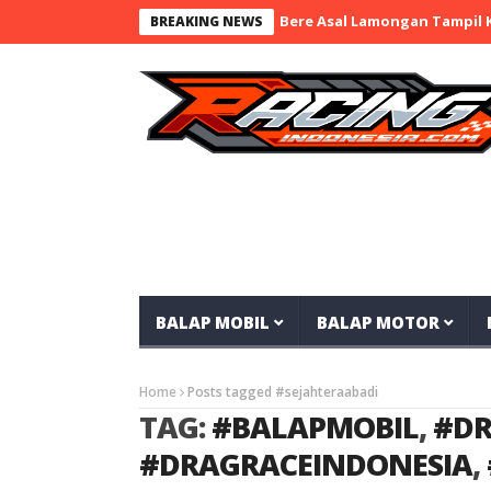
Toko Panji 12 nd.RayaMart x BaraBere Asal Lamongan Tampil Kom
BREAKING NEWS
BALAP MOBIL
BALAP MOTOR
Home
Posts tagged #sejahteraabadi
TAG:
#BALAPMOBIL
,
#DR
#DRAGRACEINDONESIA
,