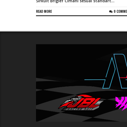
Sirkuit Brigief Cimahi sesuai standart...
READ MORE
0 COMM